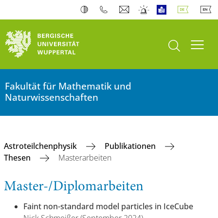
Suche öffnen
Navi
Fakultät für Mathematik und
Naturwissenschaften
Astroteilchenphysik
Publikationen
Thesen
Masterarbeiten
Master-/Diplomarbeiten
Faint non-standard model particles in IceCube