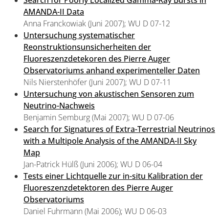
Search for Poorly Localized Gamma-Ray Bursts in
AMANDA-II Data
Anna Franckowiak (Juni 2007); WU D 07-12
Untersuchung systematischer
Reonstruktionsunsicherheiten der
Fluoreszenzdetekoren des Pierre Auger
Observatoriums anhand experimenteller Daten
Nils Nierstenhöfer (Juni 2007); WU D 07-11
Untersuchung von akustischen Sensoren zum
Neutrino-Nachweis
Benjamin Semburg (Mai 2007); WU D 07-06
Search for Signatures of Extra-Terrestrial Neutrinos
with a Multipole Analysis of the AMANDA-II Sky
Map
Jan-Patrick Hülß (Juni 2006); WU D 06-04
Tests einer Lichtquelle zur in-situ Kalibration der
Fluoreszenzdetektoren des Pierre Auger
Observatoriums
Daniel Fuhrmann (Mai 2006); WU D 06-03