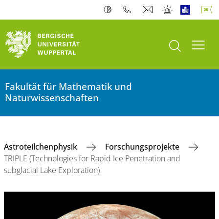
Suche öffnen
Navi
Fakultät für Mathematik und
Naturwissenschaften
Astroteilchenphysik
Forschungsprojekte
TRIPLE (Technologies for Rapid Ice Penetration and
subglacial Lake Exploration)