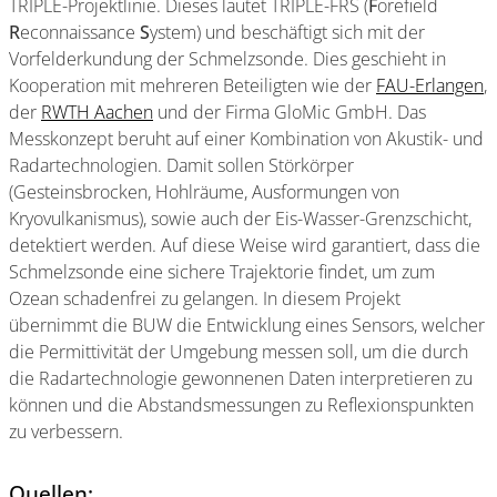
TRIPLE-Projektlinie. Dieses lautet TRIPLE-FRS (
F
orefield
R
econnaissance
S
ystem) und beschäftigt sich mit der
Vorfelderkundung der Schmelzsonde. Dies geschieht in
Kooperation mit mehreren Beteiligten wie der
FAU-Erlangen
,
der
RWTH Aachen
und der Firma GloMic GmbH. Das
Messkonzept beruht auf einer Kombination von Akustik- und
Radartechnologien. Damit sollen Störkörper
(Gesteinsbrocken, Hohlräume, Ausformungen von
Kryovulkanismus), sowie auch der Eis-Wasser-Grenzschicht,
detektiert werden. Auf diese Weise wird garantiert, dass die
Schmelzsonde eine sichere Trajektorie findet, um zum
Ozean schadenfrei zu gelangen. In diesem Projekt
übernimmt die BUW die Entwicklung eines Sensors, welcher
die Permittivität der Umgebung messen soll, um die durch
die Radartechnologie gewonnenen Daten interpretieren zu
können und die Abstandsmessungen zu Reflexionspunkten
zu verbessern.
Quellen: