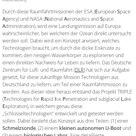
Durch diese Raumfahrtmissionen der ESA (
E
uropean
S
pace
A
gency) und NASA (
N
ational
A
eronautics and
S
pace
A
dministration), wird eine Landungsmission auf Europa
wahrscheinlicher, bei welchem der Ozean direkt untersucht
werden soll. Dabei wird ein Konzept anvisiert, welches
Technologien braucht, um durch die dicke Eiskruste zu
kommen, den riesigen Wasserkörper zu explorieren und
einen direkten Nachweis für Leben zu liefern. Das Deutsche
Zentrum für Luft- und Raumfahrt (
DLR
) hat sich zur Aufgabe
gesetzt, für diese zukünftige Mission Technologien aus
Deutschland zu liefern, um Teil einer Raumfahrtmission zu
werden. Aus dieser Idee heraus entstand das Projekt TRIPLE
(
T
echnologies for
R
apid
I
ce
P
enetration and subglacial
L
ake
E
xploration), in welchem genau diese
„Schlüsseltechnologien“ entwickelt und getestet werden
sollen. Dabei besteht das Konzept aus drei Teilen: (1) einer
Schmelzsonde
, (2) einem
kleinen autonomen U-Boot
und
(3) einem
biologischen Labor
. Eine detaillierte