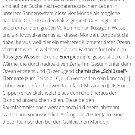
sind auf der Suche nach extraterrestrischem Leben in
unserem Sonnensystem diese vier Monde als mögliche
habitable Objekte in den Fokus gerückt. Dies liegt unter
anderem an dem großen Vorkommen an flüssigem Wasser
und am Kryovulkanismus auf diesen Monden. Europa sticht
dabei heraus, weil hier ein mehrerer Kilometer tiefer Ozean
vermutet wird, in welchem die drei Faktoren für Leben (1)
flüssiges Wasser
, (2) eine
Energiequelle
, gespeist durch die
Wärme, die durch radioaktiven Zerfall im Gestein unter dem
Ozean entsteht, und (3) genügend
chemische „Schlüssel“-
Elemente
(zum Beispiel: C, H, O) vorhanden sein können [1].
Daher wurden für ihn zwei Raumfahrt-Missionen (
JUICE
und
Clipper
) entwickelt, welche aus dem Orbit heraus den
Eismond untersuchen sollen. Diese beiden
Raumfahrtmissionen werden noch in diesem Jahrzehnt
starten und voraussichtlich Anfang der 2030er Jahre sind
diese Raumsonden bei den Galileischen Monden.